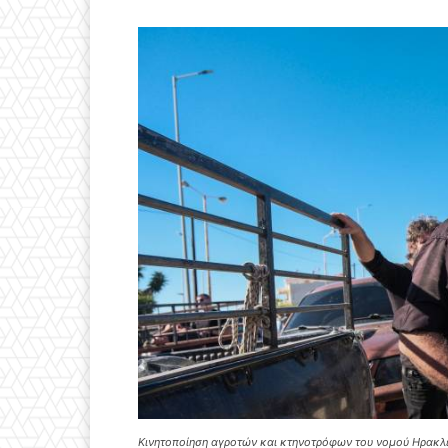
Κινητοποίηση αγροτών και κτηνοτρόφων του νομού Ηρακλ