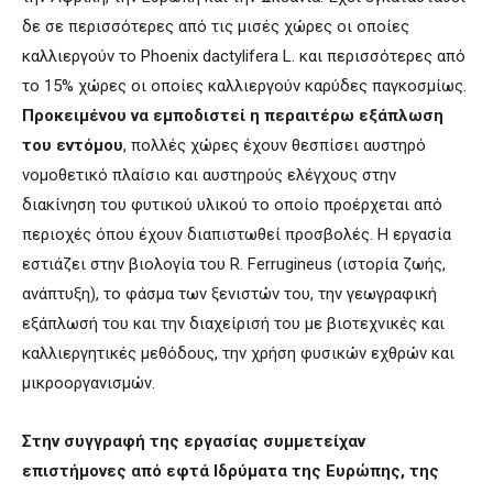
δε σε περισσότερες από τις μισές χώρες οι οποίες
καλλιεργούν το Phoenix dactylifera L. και περισσότερες από
το 15% χώρες οι οποίες καλλιεργούν καρύδες παγκοσμίως.
Προκειμένου να εμποδιστεί η περαιτέρω εξάπλωση
του εντόμου
, πολλές χώρες έχουν θεσπίσει αυστηρό
νομοθετικό πλαίσιο και αυστηρούς ελέγχους στην
διακίνηση του φυτικού υλικού το οποίο προέρχεται από
περιοχές όπου έχουν διαπιστωθεί προσβολές. Η εργασία
εστιάζει στην βιολογία του R. Ferrugineus (ιστορία ζωής,
ανάπτυξη), το φάσμα των ξενιστών του, την γεωγραφική
εξάπλωσή του και την διαχείρισή του με βιοτεχνικές και
καλλιεργητικές μεθόδους, την χρήση φυσικών εχθρών και
μικροοργανισμών.
Στην
συγγραφή
της
εργασίας
συμμετείχαν
επιστήμονες
από
εφτά
Ιδρύματα
της
Ευρώπης
, της