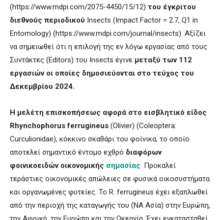
(https://www.mdpi.com/2075-4450/15/12)
του έγκριτου
διεθνούς περιοδικού
Insects (Impact Factor = 2.7, Q1 in
Entomology) (https://www.mdpi.com/journal/insects). Αξίζει
να σημειωθεί ότι η επιλογή της εν λόγω εργασίας από τους
Συντάκτες (Editors) του Insects έγινε
μεταξύ των 112
εργασιών οι οποίες δημοσιεύονται στο τεύχος του
Δεκεμβρίου 2024.
Η μελέτη επισκοπήσεως αφορά στο εισβλητικό είδος
Rhynchophorus ferrugineus
(Olivier) (Coleoptera:
Curculionidae), κόκκινο σκαθάρι του φοίνικα, το οποίο
αποτελεί σημαντικό έντομο εχθρό
διαφόρων
φοινικοειδών οικονομικής
σημασίας
. Προκαλεί
τεράστιες οικονομικές απώλειες σε φυσικά οικοσυστήματα
και οργανωμένες φυτείες. Το R. ferrugineus έχει εξαπλωθεί
από την περιοχή της καταγωγής του (ΝΑ Ασία) στην Ευρώπη,
την Αφρική, την Ευρώπη και την Ωκεανία. Έχει εγκατασταθεί