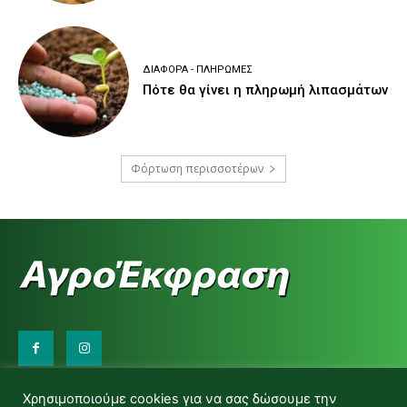
ΔΙΆΦΟΡΑ - ΠΛΗΡΩΜΈΣ
Πότε θα γίνει η πληρωμή λιπασμάτων
Φόρτωση περισσοτέρων
Επικοινωνήστε μαζί μας:
Χρησιμοποιούμε cookies για να σας δώσουμε την
d.makas@yahoo.gr