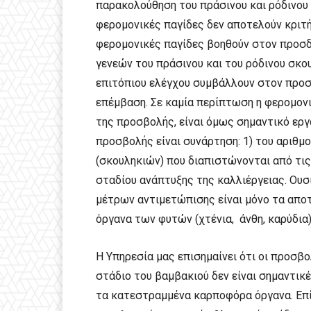
παρακολούθηση του πράσινου και ρόδινου 
φερομονικές παγίδες δεν αποτελούν κριτή
φερομονικές παγίδες βοηθούν στον προσδ
γενεών του πράσινου και του ρόδινου σκο
επιτόπιου ελέγχου συμβάλλουν στον προσ
επέμβαση. Σε καμία περίπτωση η φερομονι
της προσβολής, είναι όμως σημαντικό εργ
προσβολής είναι συνάρτηση: 1) του αριθ
(σκουληκιών) που διαπιστώνονται από τις
σταδίου ανάπτυξης της καλλιέργειας. Ουσ
μέτρων αντιμετώπισης είναι μόνο τα απ
όργανα των φυτών (χτένια, άνθη, καρύδια)
Η Υπηρεσία μας επισημαίνει ότι οι προσβ
στάδιο του βαμβακιού δεν είναι σημαντικ
τα κατεστραμμένα καρποφόρα όργανα. Επίσ