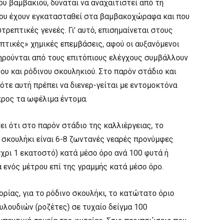
υ βαμβακιού, δύναται να αναχαιτιστεί από τη
ου έχουν εγκατασταθεί στα βαμβακοχώραφα και που
τρεπτικές γενεές. Γι’ αυτό, επισημαίνεται στους
τικές» χημικές επεμβάσεις, αφού οι αυξανόμενοι
ρούνται από τους επιτόπιους ελέγχους συμβάλλουν
υ και ρόδινου σκουληκιού. Στο παρόν στάδιο και
ότε αυτή πρέπει να διενερ-γείται με εντομοκτόνα
προς τα ωφέλιμα έντομα.
ι ότι στο παρόν στάδιο της καλλιέργειας, το
 σκουλήκι είναι 6-8 ζωντανές νεαρές προνύμφες
έχρι 1 εκατοστό) κατά μέσο όρο ανά 100 φυτά ή
 ενός μέτρου επί της γραμμής κατά μέσο όρο.
ίας, για το ρόδινο σκουλήκι, το κατώτατο όριο
λουδιών (ροζέτες) σε τυχαίο δείγμα 100