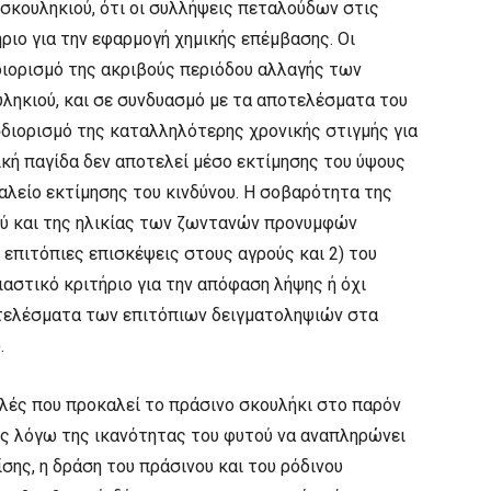
σκουληκιού, ότι οι συλλήψεις πεταλούδων στις
ριο για την εφαρμογή χημικής επέμβασης. Οι
ιορισμό της ακριβούς περιόδου αλλαγής των
υληκιού, και σε συνδυασμό με τα αποτελέσματα του
διορισμό της καταλληλότερης χρονικής στιγμής για
κή παγίδα δεν αποτελεί μέσο εκτίμησης του ύψους
αλείο εκτίμησης του κινδύνου. Η σοβαρότητα της
μού και της ηλικίας των ζωντανών προνυμφών
 επιτόπιες επισκέψεις στους αγρούς και 2) του
ιαστικό κριτήριο για την απόφαση λήψης ή όχι
οτελέσματα των επιτόπιων δειγματοληψιών στα
.
ολές που προκαλεί το πράσινο σκουλήκι στο παρόν
ές λόγω της ικανότητας του φυτού να αναπληρώνει
ης, η δράση του πράσινου και του ρόδινου