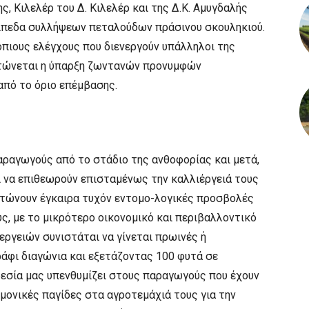
ς, Κιλελέρ του Δ. Κιλελέρ και της Δ.Κ. Αμυγδαλής
επίπεδα συλλήψεων πεταλούδων πράσινου σκουληκιού.
πιους ελέγχους που διενεργούν υπάλληλοι της
στώνεται η ύπαρξη ζωντανών προνυμφών
από το όριο επέμβασης.
ραγωγούς από το στάδιο της ανθοφορίας και μετά,
ι να επιθεωρούν επισταμένως την καλλιέργειά τους
ιστώνουν έγκαιρα τυχόν εντομο-λογικές προσβολές
ς, με το μικρότερο οικονομικό και περιβαλλοντικό
ργειών συνιστάται να γίνεται πρωινές ή
άφι διαγώνια και εξετάζοντας 100 φυτά σε
ρεσία μας υπενθυμίζει στους παραγωγούς που έχουν
μονικές παγίδες στα αγροτεμάχιά τους για την