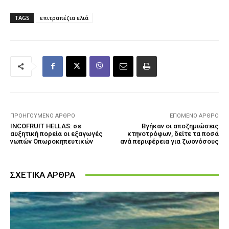
TAGS
επιτραπέζια ελιά
ΠΡΟΗΓΟΎΜΕΝΟ ΆΡΘΡΟ
ΕΠΌΜΕΝΟ ΆΡΘΡΟ
INCOFRUIT HELLAS: σε
Βγήκαν οι αποζημιώσεις
αυξητική πορεία οι εξαγωγές
κτηνοτρόφων, δείτε τα ποσά
νωπών Οπωροκηπευτικών
ανά περιφέρεια για ζωονόσους
ΣΧΕΤΙΚΑ ΑΡΘΡΑ