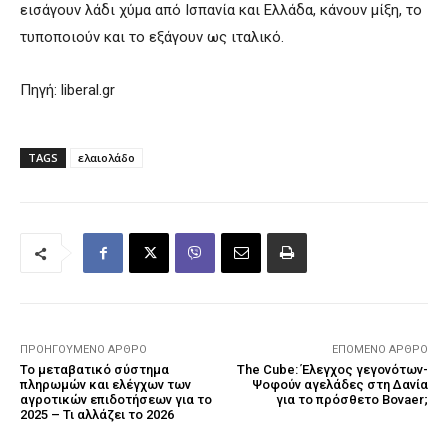
εισάγουν λάδι χύμα από Ισπανία και Ελλάδα, κάνουν μίξη, το
τυποποιούν και το εξάγουν ως ιταλικό.
Πηγή: liberal.gr
TAGS
ελαιολάδο
ΠΡΟΗΓΟΎΜΕΝΟ ΆΡΘΡΟ
ΕΠΌΜΕΝΟ ΆΡΘΡΟ
Το μεταβατικό σύστημα
The Cube: Έλεγχος γεγονότων-
πληρωμών και ελέγχων των
Ψοφούν αγελάδες στη Δανία
αγροτικών επιδοτήσεων για το
για το πρόσθετο Bovaer;
2025 – Τι αλλάζει το 2026