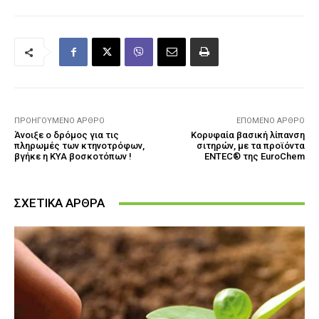
ΠΡΟΗΓΟΎΜΕΝΟ ΆΡΘΡΟ
ΕΠΌΜΕΝΟ ΆΡΘΡΟ
Άνοιξε ο δρόμος για τις
Κορυφαία βασική λίπανση
πληρωμές των κτηνοτρόφων,
σιτηρών, με τα προϊόντα
βγήκε η ΚΥΑ βοσκοτόπων !
ENTEC® της EuroChem
ΣΧΕΤΙΚΑ ΑΡΘΡΑ