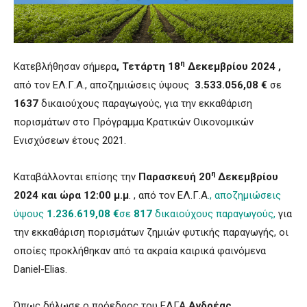
η
Κατεβλήθησαν σήμερα
, Τετάρτη 18
Δεκεμβρίου 2024 ,
από τον ΕΛ.Γ.Α., αποζημιώσεις ύψους
3.533.056,08 €
σε
1637
δικαιούχους παραγωγούς, για την εκκαθάριση
πορισμάτων στο Πρόγραμμα Κρατικών Οικονομικών
Ενισχύσεων έτους 2021.
η
Καταβάλλονται επίσης την
Παρασκευή 20
Δεκεμβρίου
2024 και ώρα 12:00 μ.μ
. , από τον ΕΛ.Γ.Α
., αποζημιώσεις
ύψους
1.236.619,08 €
σε
817
δικαιούχους παραγωγούς,
για
την εκκαθάριση πορισμάτων ζημιών φυτικής παραγωγής, οι
οποίες προκλήθηκαν από τα ακραία καιρικά φαινόμενα
Daniel-Elias.
Όπως δήλωσε ο πρόεδρος του ΕΛΓΑ
Ανδρέας