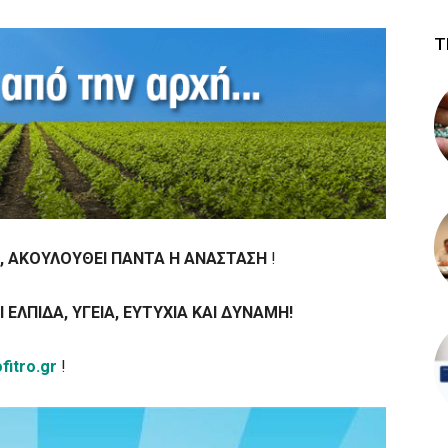
Τ
, ΑΚΟΥΛΟΥΘΕΙ ΠΑΝΤΑ Η ΑΝΑΣΤΑΣΗ
!
 EΛΠIΔA, ΥΓΕΙΑ, EYTYXIA KAI ΔYNAMH!
fitro.gr
!