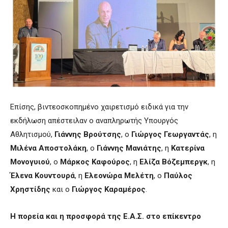
Επίσης, βιντεοσκοπημένο χαιρετισμό ειδικά για την
εκδήλωση απέστειλαν ο αναπληρωτής Υπουργός
Αθλητισμού,
Γιάννης Βρούτσης
, ο
Γιώργος Γεωργαντάς
, η
Μιλένα Αποστολάκη
, ο
Γιάννης Μανιάτης
, η
Κατερίνα
Μονογυιού
, ο
Μάρκος Καφούρος
, η
Ελίζα Βόζεμπεργκ
, η
Έλενα Κουντουρά
, η
Ελεονώρα Μελέτη
, ο
Παύλος
Χρηστίδης
και ο
Γιώργος Καραμέρος
.
Η πορεία και η προσφορά της Ε.Α.Σ. στο επίκεντρο