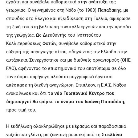
αγρότη και συνέβαλε καθοριστικά στην ανάπτυξη της
γεωργίας. Ο γεννημένος στη Νάξο (το 1903) Παπαδάκης, με
σπουδές στο Βέλγιο και εξειδίκευση στη Γαλλία, αφιέρωσε
τη ζωή του στη βελτίωση των καλλιεργειών και την πρόοδο
της γεωργίας. Ως Διευθυντής του Ινστιτούτου
Καλλιτερεύσεως Φυτών, συνέβαλε καθοριστικά στην
αύξηση της παραγωγής σίτου, οδηγώντας την Ελλάδα στην
αυτάρκεια. Συνεργάστηκε και με διεθνείς οργανισμούς (ΟΗΕ,
FAO), αφήνοντας το επιστημονικό του αποτύπωμα σε όλο
τον κόσμο, παρήγαγε πλούσιο συγγραφικό έργο και
απέσπασε τη διεθνή αναγνώριση. Επιπλέον, η Ε.Α.Σ. Νάξου
ανακοίνωσε και ότι
το νέο Γεωπονικό Κέντρο που
δημιουργεί θα φέρει το όνομα του Ιωάννη Παπαδάκη
,
προς τιμή του.
Η εκδήλωση ολοκληρώθηκε με κέρασμα και παραδοσιακό
ναξιώτικο γλέντι, με ζωντανή μουσική από τη
Στελλίνα