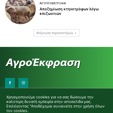
ΑΙΓΟΠΡΟΒΑΤΡΟΦΊΑ
Αποζημίωση κτηνοτρόφων λόγω
επιζωοτιών
Φόρτωση περισσοτέρων
Επικοινωνήστε μαζί μας:
Χρησιμοποιούμε cookies για να σας δώσουμε την
d.makas@yahoo.gr
καλύτερη δυνατή εμπειρία στην ιστοσελίδα μας.
info@agrofitro.gr
Επιλέγοντας "Αποδέχομαι συναινείτε στην χρήση όλων
Μακάς Ντίνος
τον cookies.