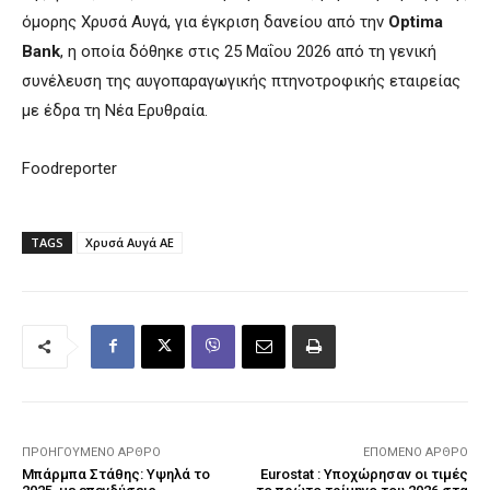
όμορης Χρυσά Αυγά, για έγκριση δανείου από την
Optima
Bank
, η οποία δόθηκε στις 25 Μαΐου 2026 από τη γενική
συνέλευση της αυγοπαραγωγικής πτηνοτροφικής εταιρείας
με έδρα τη Νέα Ερυθραία.
Foodreporter
TAGS
Χρυσά Αυγά ΑΕ
ΠΡΟΗΓΟΎΜΕΝΟ ΆΡΘΡΟ
ΕΠΌΜΕΝΟ ΆΡΘΡΟ
Μπάρμπα Στάθης: Yψηλά το
Eurostat : Υποχώρησαν οι τιμές