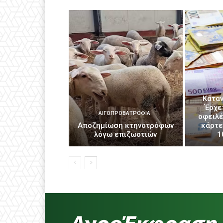
Καταν
Έρχε
ΑΙΓΟΠΡΟΒΑΤΡΟΦΊΑ
οφειλέ
Αποζημίωση κτηνοτρόφων
κάρτε
λόγω επιζωοτιών
1