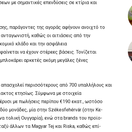
εων με σημαντικές επενδύσεις σε κτίρια και
σης, παράγοντες της αγοράς αφήνουν ανοιχτό το
ανταγωνιστή, καθώς οι αιτιάσεις από την
κομικό κλάδο και την ασφάλεια
φαίνεται να έχουν στέρεες βάσεις. Τονίζεται
 μπλοκάρει αρκετές ακόμη μεγάλες ξένες
ρεία απασχολεί περισσότερους από 700 υπαλλήλους και
λακτος ετησίως. Σύμφωνα με στοιχεία
πέρυσι με πωλήσεις περίπου €190 εκατ., ωστόσο
 δύο μονάδες, μία στην Székesfehérvár (στην Κε-
να τολική Ουγγαρία), ενώ στα brands του προϊο-
αξύ άλλων τα Magyar Tej και Riska, καθώς επί-