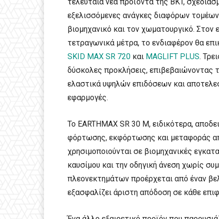
τελευταία νέα προϊόντα της BKT, σχεδιασ
εξελισσόμενες ανάγκες διαφόρων τομέων,
βιομηχανικό και τον χωματουργικό. Στον 
τετραγωνικά μέτρα, το ενδιαφέρον θα επ
SKID MAX SR 720
και
MAGLIFT PLUS
. Τρε
δύσκολες προκλήσεις, επιβεβαιώνοντας τ
ελαστικά υψηλών επιδόσεων και αποτελεσ
εφαρμογές.
Το EARTHMAX SR 30 M, ειδικότερα, αποδει
φόρτωσης, εκφόρτωσης και μεταφοράς α
χρησιμοποιούνται σε βιομηχανικές εγκατα
καυσίμου και την οδηγική άνεση χωρίς σ
πλεονεκτημάτων προέρχεται από έναν βελ
εξασφαλίζει άριστη απόδοση σε κάθε επιφ
Ένα άλλο εξαιρετικό προϊόν που παρουσιά