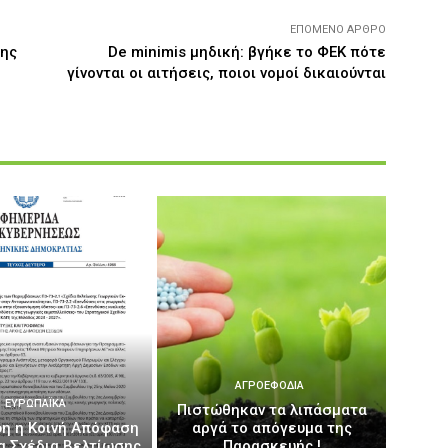
ΕΠΌΜΕΝΟ ΆΡΘΡΟ
ης
De minimis μηδική: βγήκε το ΦΕΚ πότε
γίνονται οι αιτήσεις, ποιοι νομοί δικαιούνται
ΑΓΡΟΕΦΌΔΙΑ
ΕΥΡΩΠΑΪΚΆ
Πιστώθηκαν τα λιπάσματα
η η Κοινή Απόφαση
αργά το απόγευμα της
έα Σχέδια Βελτίωσης
Παρασκευής !