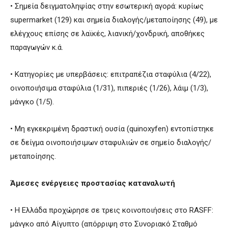
• Σημεία δειγματοληψίας στην εσωτερική αγορά: κυρίως
supermarket (129) και σημεία διαλογής/μεταποίησης (49), με
ελέγχους επίσης σε λαϊκές, λιανική/χονδρική, αποθήκες
παραγωγών κ.ά.
• Κατηγορίες με υπερβάσεις: επιτραπέζια σταφύλια (4/22),
οινοποιήσιμα σταφύλια (1/31), πιπεριές (1/26), λάιμ (1/3),
μάνγκο (1/5).
• Μη εγκεκριμένη δραστική ουσία (quinoxyfen) εντοπίστηκε
σε δείγμα οινοποιήσιμων σταφυλιών σε σημείο διαλογής/
μεταποίησης.
Άμεσες ενέργειες προστασίας καταναλωτή
• Η Ελλάδα προχώρησε σε τρεις κοινοποιήσεις στο RASFF:
μάνγκο από Αίγυπτο (απόρριψη στο Συνοριακό Σταθμό