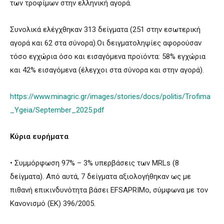
των τροφίμων στην ελληνική αγορά.
Συνολικά ελέγχθηκαν 313 δείγματα (251 στην εσωτερική
αγορά και 62 στα σύνορα).Οι δειγματοληψίες αφορούσαν
τόσο εγχώρια όσο και εισαγόμενα προϊόντα: 58% εγχώρια
και 42% εισαγόμενα (έλεγχοι στα σύνορα και στην αγορά).
https://www.minagric.gr/images/stories/docs/politis/Trofima
_Ygeia/September_2025.pdf
Κύρια ευρήματα
• Συμμόρφωση 97% – 3% υπερβάσεις των MRLs (8
δείγματα). Από αυτά, 7 δείγματα αξιολογήθηκαν ως με
πιθανή επικινδυνότητα βάσει EFSAPRIMo, σύμφωνα με τον
Κανονισμό (ΕΚ) 396/2005.