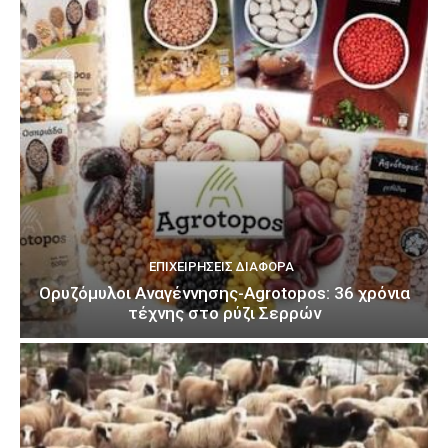
ΕΠΙΧΕΙΡΉΣΕΙΣ ΔΙΆΦΟΡΑ
Ορυζόμυλοι Αναγέννησης-Agrotopos: 36 χρόνια
τέχνης στο ρύζι Σερρών