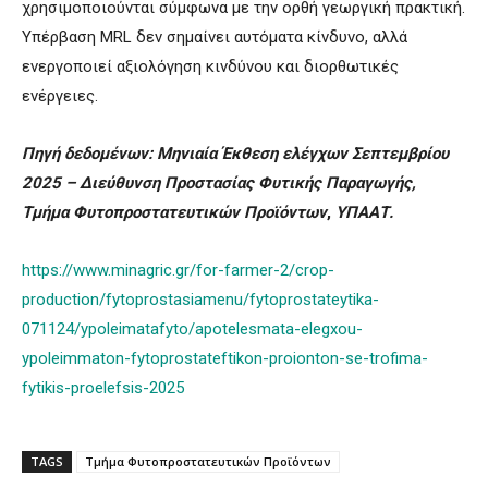
χρησιμοποιούνται σύμφωνα με την ορθή γεωργική πρακτική.
Υπέρβαση MRL δεν σημαίνει αυτόματα κίνδυνο, αλλά
ενεργοποιεί αξιολόγηση κινδύνου και διορθωτικές
ενέργειες.
Πηγή δεδομένων: Μηνιαία Έκθεση ελέγχων Σεπτεμβρίου
2025 – Διεύθυνση Προστασίας Φυτικής Παραγωγής,
Τμήμα Φυτοπροστατευτικών Προϊόντων
,
ΥΠΑΑΤ.
https://www.minagric.gr/for-farmer-2/crop-
production/fytoprostasiamenu/fytoprostateytika-
071124/ypoleimatafyto/apotelesmata-elegxou-
ypoleimmaton-fytoprostateftikon-proionton-se-trofima-
fytikis-proelefsis-2025
TAGS
Τμήμα Φυτοπροστατευτικών Προϊόντων