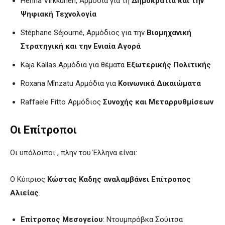
Henna Virkkunen, Αρμόδια για τη
Δημοκρατία και την
Ψηφιακή Τεχνολογία
Stéphane Séjourné, Αρμόδιος για την
Βιομηχανική
Στρατηγική και την Ενιαία Αγορά
Kaja Kallas Αρμόδια για θέματα
Εξωτερικής Πολιτικής
Roxana Mînzatu Αρμόδια για
Κοινωνικά Δικαιώματα
Raffaele Fitto Αρμόδιος
Συνοχής και Μεταρρυθμίσεων
Οι Επίτροποι
Οι υπόλοιποι , πλην του Έλληνα είναι:
Ο Κύπριος
Κώστας Καδης αναλαμβάνει Επίτροπος
Αλιείας
.
Επίτροπος Μεσογείου
: Ντουμπρόβκα Σούιτσα