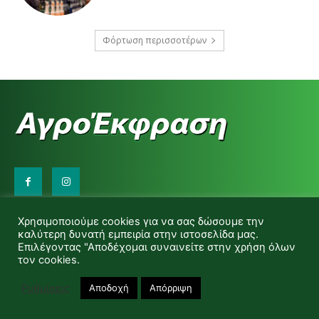
Φόρτωση περισσοτέρων
Επικοινωνήστε μαζί μας:
Χρησιμοποιούμε cookies για να σας δώσουμε την
d.makas@yahoo.gr
καλύτερη δυνατή εμπειρία στην ιστοσελίδα μας.
info@agrofitro.gr
Επιλέγοντας "Αποδέχομαι συναινείτε στην χρήση όλων
Μακάς Ντίνος
τον cookies.
Ρυθμίσεις
Αποδοχή
Απόρριψη
© Copyright -Αγροέκφραση Powered by Red Technology