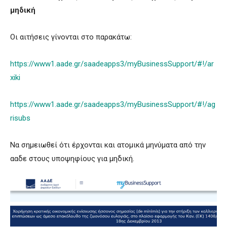
μηδική
Οι αιτήσεις γίνονται στο παρακάτω:
https://www1.aade.gr/saadeapps3/myBusinessSupport/#!/ar
xiki
https://www1.aade.gr/saadeapps3/myBusinessSupport/#!/ag
risubs
Να σημειωθεί ότι έρχονται και ατομικά μηνύματα από την
ααδε στους υποψηφίους για μηδική.