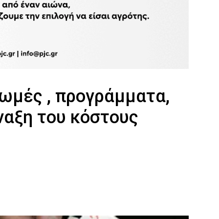
ρωμές , προγράμματα,
ναξη του κόστους