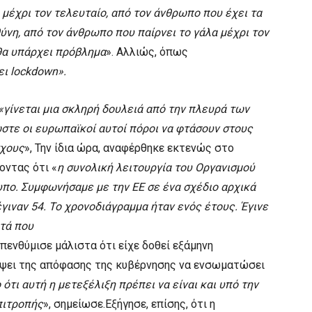
 μέχρι τον τελευταίο, από τον άνθρωπο που έχει τα
ύνη, από τον άνθρωπο που παίρνει το γάλα μέχρι τον
θα υπάρχει πρόβλημα
». Αλλιώς, όπως
ει lockdown».
«γίνεται μια σκληρή δουλειά από την πλευρά των
στε οι ευρωπαϊκοί αυτοί πόροι να φτάσουν στους
γχους
», Την ίδια ώρα, αναφέρθηκε εκτενώς στο
οντας ότι «
η συνολική λειτουργία του Οργανισμού
πο. Συμφωνήσαμε με την ΕΕ σε ένα σχέδιο αρχικά
γιναν 54. Το χρονοδιάγραμμα ήταν ενός έτους. Έγινε
υτά που
πενθύμισε μάλιστα ότι είχε δοθεί εξάμηνη
νόψει της απόφασης της κυβέρνησης να ενσωματώσει
 ότι αυτή η μετεξέλιξη πρέπει να είναι και υπό την
πιτροπής
», σημείωσε.Εξήγησε, επίσης, ότι η