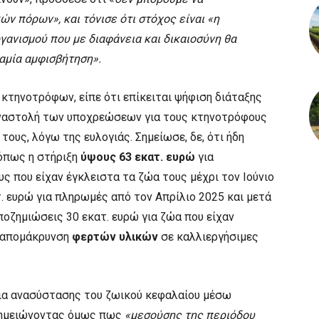
ν πόρων», και τόνισε ότι στόχος είναι «η
γανισμού που με διαφάνεια και δικαιοσύνη θα
αμία αμφισβήτηση».
κτηνοτρόφων, είπε ότι επίκειται ψήφιση διάταξης
 αναστολή των υποχρεώσεων για τους κτηνοτρόφους
ους, λόγω της ευλογιάς. Σημείωσε, δε, ότι ήδη
όπως η στήριξη
ύψους 63 εκατ. ευρώ
για
 που είχαν έγκλειστα τα ζώα τους μέχρι τον Ιούνιο
τ. ευρώ για πληρωμές από τον Απρίλιο 2025 και μετά
ποζημιώσεις 30 εκατ. ευρώ για ζώα που είχαν
α απομάκρυνση
φερτών υλικών
σε καλλιεργήσιμες
ια ανασύστασης του ζωικού κεφαλαίου μέσω
σημειώνοντας όμως πως
«μεσούσης της περιόδου