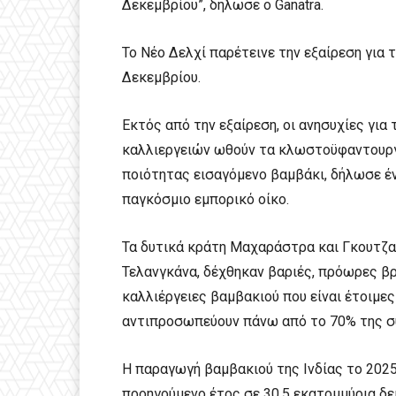
Δεκεμβρίου”, δήλωσε ο Ganatra.
Το Νέο Δελχί παρέτεινε την εξαίρεση για
Δεκεμβρίου.
Εκτός από την εξαίρεση, οι ανησυχίες για
καλλιεργειών ωθούν τα κλωστοϋφαντουργ
ποιότητας εισαγόμενο βαμβάκι, δήλωσε έν
παγκόσμιο εμπορικό οίκο.
Τα δυτικά κράτη Μαχαράστρα και Γκουτζαρ
Τελανγκάνα, δέχθηκαν βαριές, πρόωρες 
καλλιέργειες βαμβακιού που είναι έτοιμες
αντιπροσωπεύουν πάνω από το 70% της συ
Η παραγωγή βαμβακιού της Ινδίας το 2025
προηγούμενο έτος σε 30,5 εκατομμύρια δεμ