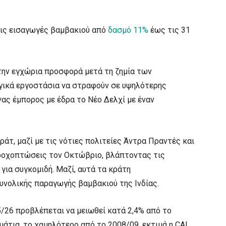
 τις εισαγωγές βαμβακιού από
δασμό 11%
έως τις 31
 την εγχώρια προσφορά μετά τη ζημία των
ικά εργοστάσια να στραφούν σε υψηλότερης
ας έμπορος με έδρα το Νέο Δελχί με έναν
άτ, μαζί με τις νότιες πολιτείες Άντρα Πραντές και
βροχοπτώσεις τον Οκτώβριο, βλάπτοντας τις
 για συγκομιδή. Μαζί, αυτά τα κράτη
νολικής παραγωγής βαμβακιού της Ινδίας.
/26 προβλέπεται να μειωθεί κατά 2,4% από το
άτια, το χαμηλότερο από το 2008/09, εκτιμά η CAI.