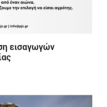
ση εισαγωγών
ίας