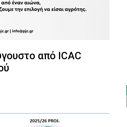
ύγουστο από ICAC
ού