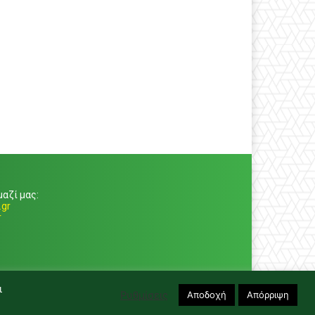
αζί μας:
gr
r
ι
Ρυθμίσεις
Αποδοχή
Απόρριψη