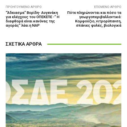
ΠΡΟΗΓΟΎΜΕΝΟ ΆΡΘΡΟ
ΕΠΌΜΕΝΟ ΆΡΘΡΟ
“Άδειασμα” Βορίδη- Αυγενάκη
Πότε πληρώνονται και πόσο τα
για ελέγχους του ΟΠΕΚΕΠΕ -” Η
γεωργοπεριβαλλοντικά:
διαφθορά είναι κανόνας της
Κομφούζιο, νιτρορύπανση,
αγοράς” λέει η ΝΑΡ
σπάνιες φυλές, βιολογικά
ΣΧΕΤΙΚΑ ΑΡΘΡΑ