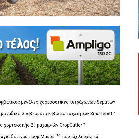
υμβατικές μεγάλες χορτοδετικές τετράγωνων δεμάτων
ο μοναδικό βραβευμένο κιβώτιο ταχυτήτων SmartShift™
α χορτοκοπής 29 μαχαιριών CropCutter™
TM
ογία δετικού Loop Master
που εξαλείφει τα