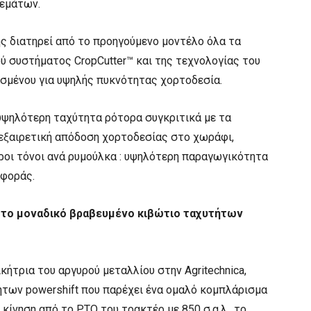
δεμάτων.
ς διατηρεί από το προηγούμενο μοντέλο όλα τα
ύ συστήματος CropCutter™ και της τεχνολογίας του
σμένου για υψηλής πυκνότητας χορτοδεσία.
 υψηλότερη ταχύτητα ρότορα συγκριτικά με τα
εξαιρετική απόδοση χορτοδεσίας στο χωράφι,
ροι τόνοι ανά ρυμούλκα : υψηλότερη παραγωγικότητα
αφοράς.
 το μοναδικό βραβευμένο κιβώτιο ταχυτήτων
κήτρια του αργυρού μεταλλίου στην Agritechnica,
ήτων powershift που παρέχει ένα ομαλό κομπλάρισμα
 κίνηση από το PTO του τρακτέρ με 850 σ.α.λ., το