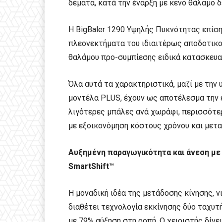
δέματα, κατά την έναρξη με κενό θάλαμο 
Η BigBaler 1290 Υψηλής Πυκνότητας επίση
πλεονεκτήματα του ιδιαιτέρως αποδοτικο
θαλάμου προ-συμπίεσης ειδικά κατασκευα
Όλα αυτά τα χαρακτηριστικά, μαζί με την
μοντέλα PLUS, έχουν ως αποτέλεσμα την 
λιγότερες μπάλες ανά χωράφι, περισσότε
με εξοικονόμηση κόστους χρόνου και μετ
Αυξημένη παραγωγικότητα και άνεση με
SmartShift
™
Η μοναδική ιδέα της μετάδοσης κίνησης, νι
διαθέτει τεχνολογία εκκίνησης δύο ταχυτ
με 79% αύξηση στη ροπή. Ο χειριστής δίνει