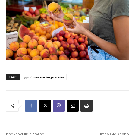
TAGS
φρούτων και λαχανικών
ΠΡΟΗΓΟΎΜΕΝΟ ΆΡΘΡΟ
ΕΠΌΜΕΝΟ ΆΡΘΡΟ