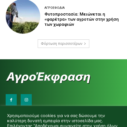
ΑΓΡΟΕΦΌΔΙΑ
Φυτοπροστασία: Μειώνεται η
«φαρέτρα» των αγροτών στην χρήση
των χωραφιών
Φόρτωση περισσοτέρων
Επικοινωνήστε μαζί μας:
Χρησιμοποιούμε cookies για να σας δώσουμε την
d.makas@yahoo.gr
καλύτερη δυνατή εμπειρία στην ιστοσελίδα μας.
info@agrofitro.gr
Επιλέγοντας "Αποδέχομαι συναινείτε στην χρήση όλων
Μακάς Ντίνος