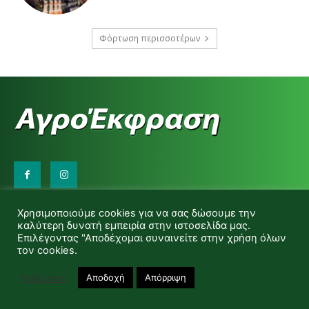
Φόρτωση περισσοτέρων
Επικοινωνήστε μαζί μας:
Χρησιμοποιούμε cookies για να σας δώσουμε την
d.makas@yahoo.gr
καλύτερη δυνατή εμπειρία στην ιστοσελίδα μας.
info@agrofitro.gr
Επιλέγοντας "Αποδέχομαι συναινείτε στην χρήση όλων
Μακάς Ντίνος
τον cookies.
Ρυθμίσεις
Αποδοχή
Απόρριψη
© Copyright -Αγροέκφραση Powered by Red Technology