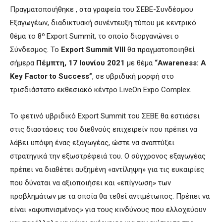
Πραγματοποιήθηκε , στα γραφεία του ΣΕΒΕ-Συνδέσμου
Εξαγωγέων, διαδικτυακή συνέντευξη τύπου με κεντρικό
ο
θέμα το 8
Export Summit, το οποίο διοργανώνει ο
Σύνδεσμος. Το
Export Summit VIII
θα πραγματοποιηθεί
σήμερα
Πέμπτη, 17 Ιουνίου 2021
με θέμα
“Awareness: A
Key Factor to Success”
, σε υβριδική μορφή στο
τρισδιάστατο εκθεσιακό κέντρο LiveOn Expo Complex.
Το φετινό υβριδικό Export Summit του ΣΕΒΕ θα εστιάσει
στις διαστάσεις του διεθνούς επιχειρείν που πρέπει να
λάβει υπόψη ένας εξαγωγέας, ώστε να αναπτύξει
στρατηγικά την εξωστρέφειά του. Ο σύγχρονος εξαγωγέας
πρέπει να διαθέτει αυξημένη «αντίληψη» για τις ευκαιρίες
που δύναται να αξιοποιήσει και «επίγνωση» των
προβλημάτων με τα οποία θα τεθεί αντιμέτωπος. Πρέπει να
είναι «αφυπνισμένος» για τους κινδύνους που ελλοχεύουν