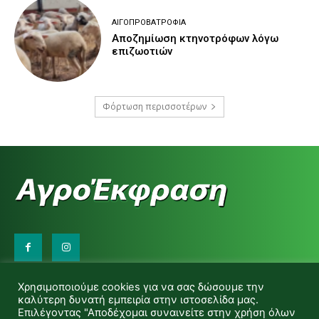
ΑΙΓΟΠΡΟΒΑΤΡΟΦΊΑ
Αποζημίωση κτηνοτρόφων λόγω
επιζωοτιών
Φόρτωση περισσοτέρων
Επικοινωνήστε μαζί μας:
Χρησιμοποιούμε cookies για να σας δώσουμε την
d.makas@yahoo.gr
καλύτερη δυνατή εμπειρία στην ιστοσελίδα μας.
info@agrofitro.gr
Επιλέγοντας "Αποδέχομαι συναινείτε στην χρήση όλων
Μακάς Ντίνος