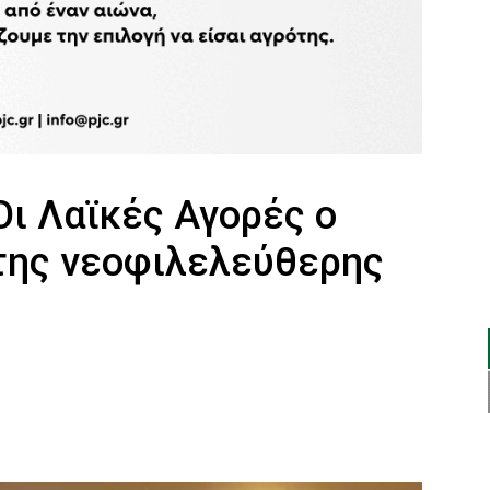
Οι Λαϊκές Αγορές ο
της νεοφιλελεύθερης