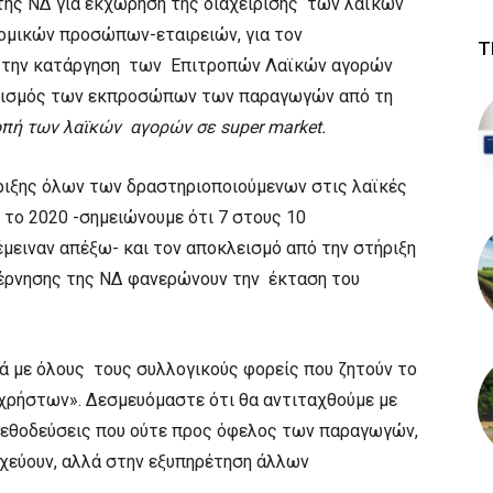
της ΝΔ για εκχώρηση της διαχείρισης των λαϊκών
νομικών προσώπων-εταιρειών, για τον
Τ
ια την κατάργηση των Επιτροπών Λαϊκών αγορών
κλεισμός των εκπροσώπων των παραγωγών από τη
οπή των λαϊκών αγορών σε
super
market
.
ριξης όλων των δραστηριοποιούμενων στις λαϊκές
 το 2020 -σημειώνουμε ότι 7 στους 10
μειναν απέξω- και τον αποκλεισμό από την στήριξη
υβέρνησης της ΝΔ φανερώνουν την έκταση του
 με όλους τους συλλογικούς φορείς που ζητούν το
αχρήστων». Δεσμευόμαστε ότι θα αντιταχθούμε με
 μεθοδεύσεις που ούτε προς όφελος των παραγωγών,
εύουν, αλλά στην εξυπηρέτηση άλλων