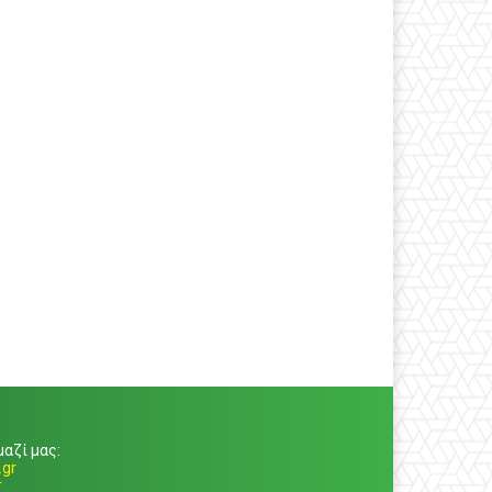
αζί μας:
gr
r