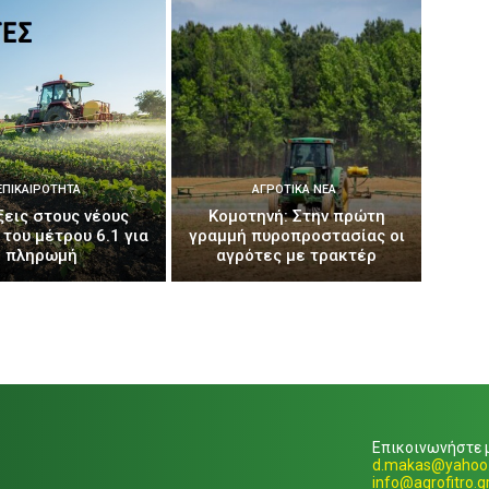
ΕΠΙΚΑΙΡΌΤΗΤΑ
ΑΓΡΟΤΙΚΆ ΝΈΑ
ξεις στους νέους
Κομοτηνή: Στην πρώτη
 του μέτρου 6.1 για
γραμμή πυροπροστασίας οι
πληρωμή
αγρότες με τρακτέρ
Επικοινωνήστε μ
d.makas@yahoo.
info@agrofitro.g