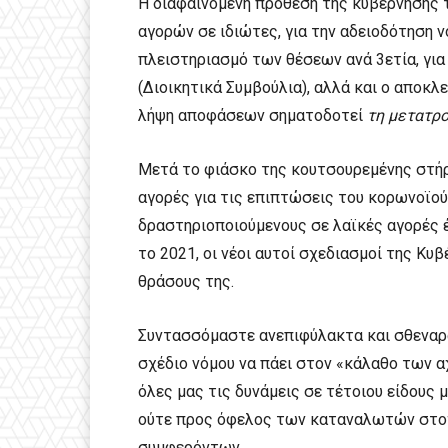
Η διαφαινόμενη πρόθεση της κυβέρνησης 
αγορών σε ιδιώτες, για την αδειοδότηση 
πλειστηριασμό των θέσεων ανά 3ετία, γ
(Διοικητικά Συμβούλια), αλλά και ο απο
λήψη αποφάσεων σηματοδοτεί
τη μετατρ
Μετά το φιάσκο της κουτσουρεμένης στή
αγορές για τις επιπτώσεις του κορωνοϊού
δραστηριοποιούμενους σε λαϊκές αγορές έ
το 2021, οι νέοι αυτοί σχεδιασμοί της Κ
θράσους της.
Συντασσόμαστε ανεπιφύλακτα και σθεναρά
σχέδιο νόμου να πάει στον «κάλαθο των 
όλες μας τις δυνάμεις σε τέτοιου είδους
ούτε προς όφελος των καταναλωτών στοχ
συμφερόντων.