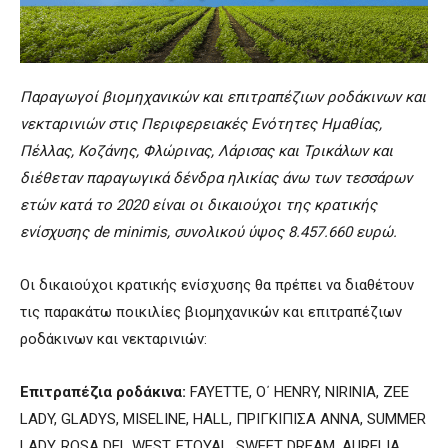
Παραγωγοί βιομηχανικών και επιτραπέζιων ροδάκινων και
νεκταρινιών στις Περιφερειακές Ενότητες Ημαθίας,
Πέλλας, Κοζάνης, Φλώρινας, Λάρισας και Τρικάλων και
διέθεταν παραγωγικά δένδρα ηλικίας άνω των τεσσάρων
ετών κατά το 2020 είναι οι δικαιούχοι της κρατικής
ενίσχυσης de minimis, συνολικού ύψος 8.457.660 ευρώ.
Οι δικαιούχοι κρατικής ενίσχυσης θα πρέπει να διαθέτουν
τις παρακάτω ποικιλίες βιομηχανικών και επιτραπέζιων
ροδάκινων και νεκταρινιών:
Επιτραπέζια ροδάκινα:
FAYETTE, Ο΄ ΗΕΝRY, NIRINIA, ZEE
LADY, GLADYS, MISELINE, HALL, ΠΡΙΓΚΙΠΙΣΑ ΑΝΝΑ, SUMMER
LADY, ROSA DEL WEST, ETOYAL, SWEET DREAM, AURELIA,