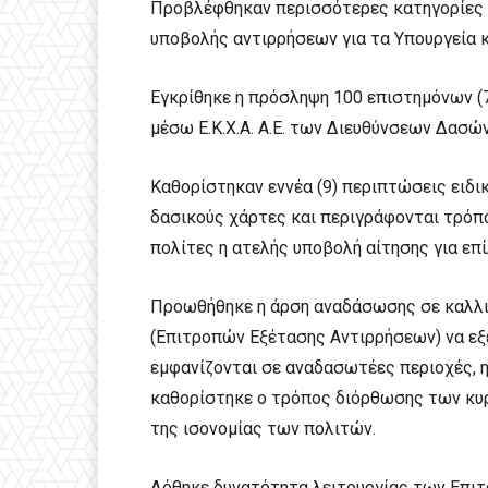
Προβλέφθηκαν περισσότερες κατηγορίες 
υποβολής αντιρρήσεων για τα Υπουργεία 
Εγκρίθηκε η πρόσληψη 100 επιστημόνων (
μέσω Ε.Κ.Χ.Α. Α.Ε. των Διευθύνσεων Δασώ
Καθορίστηκαν εννέα (9) περιπτώσεις ειδ
δασικούς χάρτες και περιγράφονται τρόπ
πολίτες η ατελής υποβολή αίτησης για επ
Προωθήθηκε η άρση αναδάσωσης σε καλλι
(Επιτροπών Εξέτασης Αντιρρήσεων) να ε
εμφανίζονται σε αναδασωτέες περιοχές, 
καθορίστηκε ο τρόπος διόρθωσης των κυ
της ισονομίας των πολιτών.
Δόθηκε δυνατότητα λειτουργίας των Επιτ