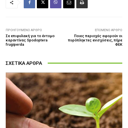
ΠΡΟΗΓΟΎΜΕΝΟ ΆΡΘΡΟ
ΕΠΌΜΕΝΟ ΆΡΘΡΟ
Σε επιφυλακή για το έντομο
Ποιες περιοχές αφορούν οι
καραντίνας Spodoptera
πυρόπληκτες ενισχύσεις, πήρε
frugiperda
ΦΕΚ
ΣΧΕΤΙΚΑ ΑΡΘΡΑ