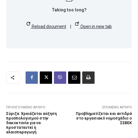
Taking too long?
Reload document
|
Open in new tab
ΠΡΟΗΓΟΎΜΕΝΟ ΆΡΘΡΟ
ΕΠΌΜΕΝΟ ΆΡΘΡΟ
Σύριζα: Χρειάζεται αύξηση
Προβληματίζεται και αντιδρά
προϋπολογισμού στην
στο εργασιακό νομοσχέδιο ο
δακοκτονία για να
ΣΕΒΕΚ
προστατευτεί η
ελαιοπαραγωγή