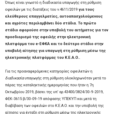
Όπως είναι γνωστό η διαδικασία υπαγωγής στη ρύθμιση
οφειλών με τις διατάξεις του ν.4611/2019
για τους
ελεύθερους επαγγελματίες, αυτοαπασχολούμενους
και αγρότες περιλαμβάνει δύο στάδια. Το πρώτο
στάδιο αφορούσε στην υποβολή του αιτήματος για τον
προσδιορισμό της οφειλής στην ηλεκτρονική
πλατφόρμα του e-ΕΦΚΑ και το δεύτερο στάδιο στην
υποβολή αίτησης για υπαγωγή στη ρύθμιση μέσω της
ηλεκτρονικής πλατφόρμας του Κ.Ε.Α.Ο..
Για τις προαναφερόμενες κατηγορίες οφειλετών η
διαδικασία
υπαγωγής στη ρύθμιση ολοκληρωνόταν μετά το
πέρας της καταληκτικής ημερομηνίας που ήταν η 7η
Οκτωβρίου 2019, βάσει της υπ’ αρ.43400/3824/30-9-2019,
ΦΕΚ-3615 β/30-09-19 απόφασης ΥΠΕΚΥΠ και μετά τη
διαβίβαση των οφειλών στο Κ.Ε.Α.Ο. και την υποβολή της
αίτησης για ένταξη στη ρύθμιση μέσω της ηλεκτρονικής