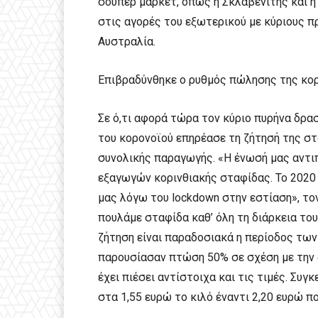
σούπερ μάρκετ, όπως η Σκλαβενίτης και η
στις αγορές του εξωτερικού με κύριους π
Αυστραλία.
Επιβραδύνθηκε ο ρυθμός πώλησης της κο
Σε ό,τι αφορά τώρα τον κύριο πυρήνα δρα
του κορονοϊού επηρέασε τη ζήτησή της στ
συνολικής παραγωγής. «Η ένωσή μας αντ
εξαγωγών κορινθιακής σταφίδας. Το 202
μας λόγω του lockdown στην εστίαση», τον
πουλάμε σταφίδα καθ’ όλη τη διάρκεια το
ζήτηση είναι παραδοσιακά η περίοδος τω
παρουσίασαν πτώση 50% σε σχέση με την 
έχει πιέσει αντίστοιχα και τις τιμές. Συ
στα 1,55 ευρώ το κιλό έναντι 2,20 ευρώ πο