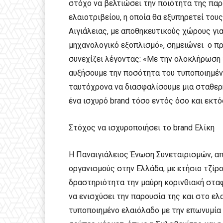
στόχο να βελτιώσει την ποιότητα της παρ
ελαιοτριβείου, η οποία θα εξυπηρετεί το
Αιγιάλειας, με αποθηκευτικούς χώρους γι
μηχανολογικό εξοπλισμό», σημειώνει ο π
συνεχίζει λέγοντας: «Με την ολοκλήρωση 
αυξήσουμε την ποσότητα του τυποποιημέν
ταυτόχρονα να διασφαλίσουμε μια σταθερή
ένα ισχυρό brand τόσο εντός όσο και εκτ
Στόχος να ισχυροποιήσει το brand Ελίκη
Η Παναιγιάλειος Ένωση Συνεταιρισμών, α
οργανισμούς στην Ελλάδα, με ετήσιο τζίρο
δραστηριότητα την μαύρη κορινθιακή σταφ
να ενισχύσει την παρουσία της και στο ελ
τυποποιημένο ελαιόλαδο με την επωνυμία 