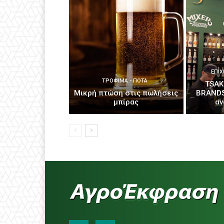
ΕΠΙΧ
ΤΡΌΦΙΜΑ - ΠΟΤΆ
TSAK
Μικρή πτώση στις πωλήσεις
BRANDS
μπίρας
αν