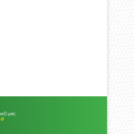
αζί μας:
gr
r