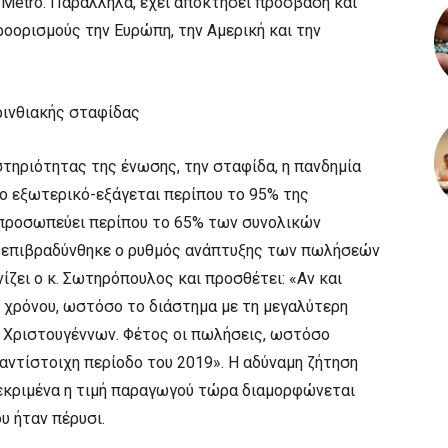
 Metro. Παράλληλα, έχει αποκτήσει πρόσβαση και
ροορισμούς την Ευρώπη, την Αμερική και την
ρινθιακής σταφίδας
στηριότητας της ένωσης, την σταφίδα, η πανδημία
ο εξωτερικό-εξάγεται περίπου το 95% της
ιπροσωπεύει περίπου το 65% των συνολικών
0 επιβραδύνθηκε ο ρυθμός ανάπτυξης των πωλήσεών
ίζει ο κ. Σωτηρόπουλος και προσθέτει: «Αν και
υ χρόνου, ωστόσο το διάστημα με τη μεγαλύτερη
ν Χριστουγέννων. Φέτος οι πωλήσεις, ωστόσο
αντίστοιχη περίοδο του 2019». Η αδύναμη ζήτηση
γκεκριμένα η τιμή παραγωγού τώρα διαμορφώνεται
υ ήταν πέρυσι.