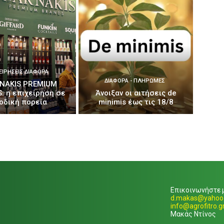
ΕΙΡΉΣΕΙΣ ΔΙΆΦΟΡΑ
ΔΙΆΦΟΡΑ - ΠΛΗΡΩΜΈΣ
NAKIS PREMIUM
: η επιχείρηση σε
Άνοιξαν οι αιτήσεις de
οδική πορεία
minimis έως τις 18/8
Επικοινωνήστε μ
d.makas@yahoo.
info@agrofitro.g
Μακάς Ντίνος