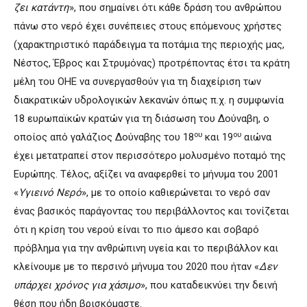
ζει κατάντη
», που σημαίνει ότι κάθε δράση του ανθρώπου
πάνω στο νερό έχει συνέπειες στους επόμενους χρήστες
(χαρακτηριστικό παράδειγμα τα ποτάμια της περιοχής μας,
Νέστος, Έβρος και Στρυμόνας) προτρέποντας έτσι τα κράτη
μέλη του ΟΗΕ να συνεργασθούν για τη διαχείριση των
διακρατικών υδρολογικών λεκανών όπως π.χ. η συμφωνία
18 ευρωπαϊκών κρατών για τη διάσωση του Δούναβη, ο
ου
ου
οποίος από γαλάζιος Δούναβης του 18
και 19
αιώνα
έχει μετατραπεί στον περισσότερο μολυσμένο ποταμό της
Ευρώπης. Τέλος, αξίζει να αναφερθεί το μήνυμα του 2001
«
Υγιεινό Νερό
», με το οποίο καθιερώνεται το νερό σαν
ένας βασικός παράγοντας του περιβάλλοντος και τονίζεται
ότι η κρίση του νερού είναι το πιο άμεσο και σοβαρό
πρόβλημα για την ανθρώπινη υγεία και το περιβάλλον και
κλείνουμε με το περσινό μήνυμα του 2020 που ήταν «
Δεν
υπάρχει χρόνος για χάσιμο
», που καταδεικνύει την δεινή
θέση που ήδη βρισκόμαστε.