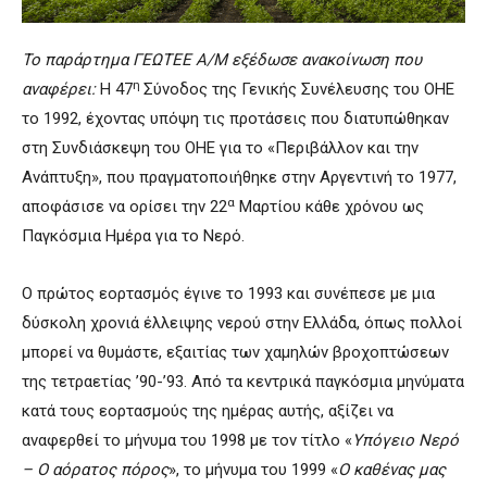
Το παράρτημα ΓΕΩΤΕΕ Α/Μ εξέδωσε ανακοίνωση που
η
αναφέρει:
Η 47
Σύνοδος της Γενικής Συνέλευσης του ΟΗΕ
το 1992, έχοντας υπόψη τις προτάσεις που διατυπώθηκαν
στη Συνδιάσκεψη του ΟΗΕ για το «Περιβάλλον και την
Ανάπτυξη», που πραγματοποιήθηκε στην Αργεντινή το 1977,
α
αποφάσισε να ορίσει την 22
Μαρτίου κάθε χρόνου ως
Παγκόσμια Ημέρα για το Νερό.
Ο πρώτος εορτασμός έγινε το 1993 και συνέπεσε με μια
δύσκολη χρονιά έλλειψης νερού στην Ελλάδα, όπως πολλοί
μπορεί να θυμάστε, εξαιτίας των χαμηλών βροχοπτώσεων
της τετραετίας ’90-’93. Από τα κεντρικά παγκόσμια μηνύματα
κατά τους εορτασμούς της ημέρας αυτής, αξίζει να
αναφερθεί το μήνυμα του 1998 με τον τίτλο «
Υπόγειο Νερό
– Ο αόρατος πόρος
», το μήνυμα του 1999 «
Ο καθένας μας