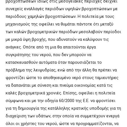
βροχοπτώσεων ιδίως στις μεσογειακές περιοχές δείχνει
συνεχείς εναλλαγές περιόδων υψηλών βροχοπτώσεων με
περιόδους χαμηλών βροχοπτώσεων. Η πολιτεία με τους
μηχανισμούς της οφείλει να θυμάται πάντοτε ότι μεταξύ
των καλών βροχομετρικών περιόδων μεσολαβούν περίοδοι
με μικρά ύψη βροχής, που αδυνατούν να καλύψουν τις
ανάγκες. Οπότε από τη μια θα απαιτούνται έργα
συγκράτησης του νερού, που δεν μπορούν να
κατασκευασθούν αυτόματα όταν παρουσιάζεται το
πρόβλημα της λειψυδρίας, ενώ από την άλλη θα πρέπει να
φροντίζει ώστε το αποθηκευμένο νερό στους ταμιευτήρες
να δαπανάται με σύνεση και πνεύμα οικονομίας κατά τις
καλές βροχομετρικά χρονιές. Επίσης, οφείλει η πολιτεία
σύμφωνα και με την οδηγία 60/2000 της Ε.Ε. να φροντίσει
για τη δημιουργία της κατάλληλης κρατικής υποδομής για τη
διαχείριση των υδάτων, στην οποία να συμμετέχουν ενεργά
όλοι οι χρήστες του νερού, ώστε να προγραμματίζονται, να