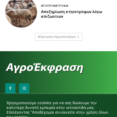
ΑΙΓΟΠΡΟΒΑΤΡΟΦΊΑ
Αποζημίωση κτηνοτρόφων λόγω
επιζωοτιών
Φόρτωση περισσοτέρων
Επικοινωνήστε μαζί μας:
Χρησιμοποιούμε cookies για να σας δώσουμε την
d.makas@yahoo.gr
καλύτερη δυνατή εμπειρία στην ιστοσελίδα μας.
info@agrofitro.gr
Επιλέγοντας "Αποδέχομαι συναινείτε στην χρήση όλων
Μακάς Ντίνος