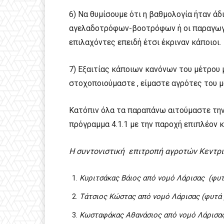
6) Να θυμίσουμε ότι η βαθμολογία ήταν άδ
αγελαδοτρόφων-βοοτρόφων ή οι παραγωγο
επιλαχόντες επειδή έτσι έκριναν κάποιοι.
7) Εξαιτίας κάποιων κανόνων του μέτρου 
στοχοποιούμαστε , είμαστε αγρότες του μ
Κατόπιν όλα τα παραπάνω αιτούμαστε τη
πρόγραμμα 4.1.1 με την παροχή επιπλέον 
Η συντονιστική επιτροπή αγροτών Κεντρι
Κυριτσάκας Βάιος από νομό Λάρισας (φυτ
Τάτσιος Κώστας από νομό Λάρισας (φυτά 
Κωσταφάκας Αθανάσιος από νομό Λάρισας