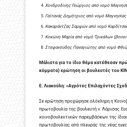
Χονδροδίνης Γεώργιος από νομό Μαγνησία
Γαϊτανάς Δημήτριος από νομό Μαγνησίας
Κακαράντζας Σαμψών από νομό Καρδίτσα
Κοκώνη Μαρία από νομό Τρικάλων (βοοει
Στεφανούδης Παναγιώτης από νομό Φθιώτ
Μάλιστα για το ίδιο θέμα κατέθεσαν πρ
κόμματα) ερώτηση οι βουλευτές του ΚΙ
Ε. Λιακούλη: «Αγρότες Επιλαχόντες Σχεδ
Σε ερώτηση προχώρησε ολόκληρη η Κοινοβ
πρωτοβουλία της βουλευτή ν. Λάρισας Ευ
κοινοβουλευτικών παρεμβάσεων της ίδιας,
πρωτοβουλίας από πλευράς της νέας ηγεσ