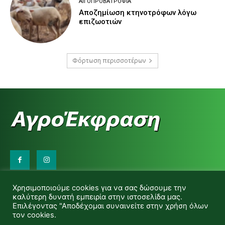
ΑΙΓΟΠΡΟΒΑΤΡΟΦΊΑ
Αποζημίωση κτηνοτρόφων λόγω
επιζωοτιών
Φόρτωση περισσοτέρων
Επικοινωνήστε μαζί μας:
Χρησιμοποιούμε cookies για να σας δώσουμε την
d.makas@yahoo.gr
καλύτερη δυνατή εμπειρία στην ιστοσελίδα μας.
info@agrofitro.gr
Επιλέγοντας "Αποδέχομαι συναινείτε στην χρήση όλων
Μακάς Ντίνος
τον cookies.