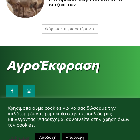
επιζωοτιών
Φόρτωση περισσοτέρων
Επικοινωνήστε μαζί μας:
Χρησιμοποιούμε cookies για να σας δώσουμε την
d.makas@yahoo.gr
καλύτερη δυνατή εμπειρία στην ιστοσελίδα μας.
info@agrofitro.gr
Επιλέγοντας "Αποδέχομαι συναινείτε στην χρήση όλων
Μακάς Ντίνος
τον cookies.
Ρυθμίσεις
Αποδοχή
Απόρριψη