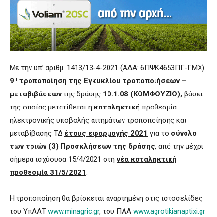
Με την υπ’ αριθμ. 1413/13-4-2021 (ΑΔΑ: 6ΠΨΚ4653ΠΓ-ΓΜΧ)
η
9
τροποποίηση της Εγκυκλίου τροποποιήσεων –
μεταβιβάσεων
της δράσης
10.1.08 (ΚΟΜΦΟΥΖΙΟ),
βάσει
της οποίας μετατίθεται η
καταληκτική
προθεσμία
ηλεκτρονικής υποβολής αιτημάτων τροποποίησης και
μεταβίβασης ΤΔ
έτους εφαρμογής 2021
για το
σύνολο
των τριών (3) Προσκλήσεων της δράσης
, από την μέχρι
σήμερα ισχύουσα 15/4/2021 στη
νέα καταληκτική
προθεσμία 31/5/2021
.
Η τροποποίηση θα βρίσκεται αναρτημένη στις ιστοσελίδες
του ΥπΑΑΤ
www.minagric.gr
, του ΠΑΑ
www.agrotikianaptixi.gr