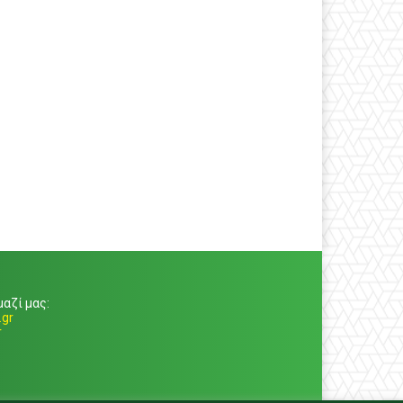
αζί μας:
gr
r