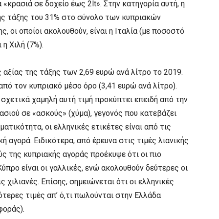
κρασιά σε δοχείο έως 2lt». Στην κατηγορία αυτή, η
της τάξης του 31% στο σύνολο των κυπριακών
, οι οποίοι ακολουθούν, είναι η Ιταλία (με ποσοστό
 η Χιλή (7%).
 αξίας της τάξης των 2,69 ευρώ ανά λίτρο το 2019.
από τον κυπριακό μέσο όρο (3,41 ευρώ ανά λίτρο).
 σχετικά χαμηλή αυτή τιμή προκύπτει επειδή από την
σιού σε «ασκούς» (χύμα), γεγονός που κατεβάζει
ματικότητα, οι ελληνικές ετικέτες είναι από τις
ή αγορά. Ειδικότερα, από έρευνα στις τιμές λιανικής
ς της κυπριακής αγοράς προέκυψε ότι οι πιο
ύπρο είναι οι γαλλικές, ενώ ακολουθούν δεύτερες οι
ις χιλιανές. Επίσης, σημειώνεται ότι οι ελληνικές
τερες τιμές απ’ ό,τι πωλούνται στην Ελλάδα
φοράς).