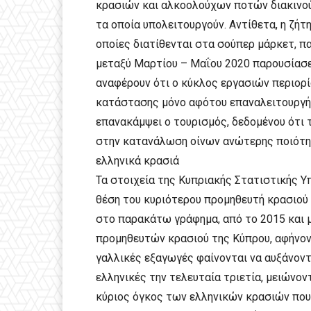
κρασιών και αλκοολούχων ποτών διακινούν
τα οποία υπολειτουργούν. Αντίθετα, η ζήτ
οποίες διατίθενται στα σούπερ μάρκετ, π
μεταξύ Μαρτίου – Μαΐου 2020 παρουσίασε 
αναφέρουν ότι ο κύκλος εργασιών περιορ
κατάστασης μόνο αφότου επαναλειτουργήσ
επανακάμψει ο τουρισμός, δεδομένου ότι 
στην κατανάλωση οίνων ανώτερης ποιότητ
ελληνικά κρασιά
Τα στοιχεία της Κυπριακής Στατιστικής Υ
θέση του κυριότερου προμηθευτή κρασιού 
στο παρακάτω γράφημα, από το 2015 και 
προμηθευτών κρασιού της Κύπρου, αφήνοντ
γαλλικές εξαγωγές φαίνονται να αυξάνοντ
ελληνικές την τελευταία τριετία, μειώνον
κύριος όγκος των ελληνικών κρασιών που