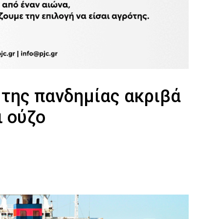
 της πανδημίας ακριβά
ι ούζο