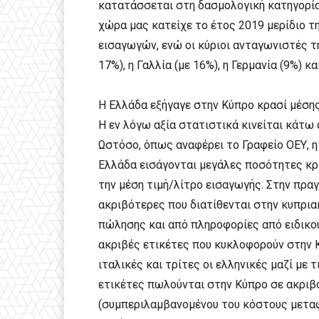
κατατάσσεται στη δασμολογική κατηγορία «
χώρα μας κατείχε το έτος 2019 μερίδιο 
εισαγωγών, ενώ οι κύριοι ανταγωνιστές της
17%), η Γαλλία (με 16%), η Γερμανία (9%) και
Η Ελλάδα εξήγαγε στην Κύπρο κρασί μέσης
Η εν λόγω αξία στατιστικά κινείται κάτω 
Ωστόσο, όπως αναφέρει το Γραφείο ΟΕΥ, η
Ελλάδα εισάγονται μεγάλες ποσότητες κρα
την μέση τιμή/λίτρο εισαγωγής. Στην πραγ
ακριβότερες που διατίθενται στην κυπριακ
πώλησης και από πληροφορίες από ειδικού
ακριβές ετικέτες που κυκλοφορούν στην Κ
ιταλικές και τρίτες οι ελληνικές μαζί με τ
ετικέτες πωλούνται στην Κύπρο σε ακριβό
(συμπεριλαμβανομένου του κόστους μετα