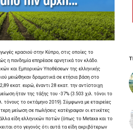
αγωγές κρασιού στην Κύπρο, στις οποίες το
Τ
θώς η πανδημία επηρέασε αρνητικά τον κλάδο.
ικών και Εμπορικών Υποθέσεων της ελληνικής
σιού μειώθηκαν δραματικά σε ετήσια βάση στο
,89 εκατ. ευρώ, έναντι 28 εκατ. την αντίστοιχη
είωση ήταν της τάξης του -37% (3.503 χιλ. τόνοι το
λ. τόνους το οκτάμηνο 2019). Σύμφωνα με εταιρείες
λύτερη μείωση σε πωλήσεις κατέγραψαν οι ετικέτες
άλλα είδη ελληνικών ποτών (όπως το Metaxa και το
γκειται στο γεγονός ότι αυτά τα είδη ακριβότερων