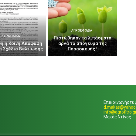
ΑΓΡΟΕΦΌΔΙΑ
ΕΥΡΩΠΑΪΚΆ
Πιστώθηκαν τα λιπάσματα
η η Κοινή Απόφαση
αργά το απόγευμα της
έα Σχέδια Βελτίωσης
Παρασκευής !
Επικοινωνήστε μ
d.makas@yahoo.
info@agrofitro.g
Μακάς Ντίνος