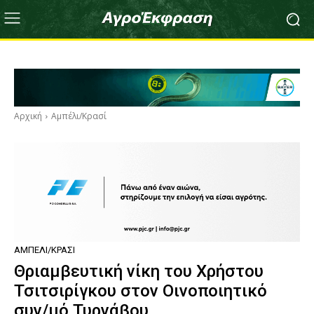
Αρχική
Αμπέλι/Κρασί
ΑΜΠΈΛΙ/ΚΡΑΣΊ
Θριαμβευτική νίκη του Χρήστου
Τσιτσιρίγκου στον Οινοποιητικό
συν/μό Τυρνάβου