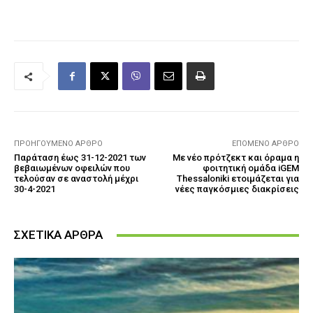
ΠΡΟΗΓΟΎΜΕΝΟ ΆΡΘΡΟ
ΕΠΌΜΕΝΟ ΆΡΘΡΟ
Παράταση έως 31-12-2021 των
Με νέο πρότζεκτ και όραμα η
βεβαιωμένων οφειλών που
φοιτητική ομάδα iGEM
τελούσαν σε αναστολή μέχρι
Thessaloniki ετοιμάζεται για
30-4-2021
νέες παγκόσμιες διακρίσεις
ΣΧΕΤΙΚΑ ΑΡΘΡΑ