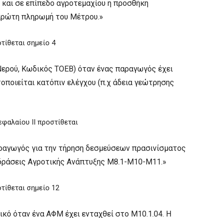
 και σε επίπεδο αγροτεμαχίου η προσθήκη
 πρώτη πληρωμή του Μέτρου.»
οτίθεται σημείο 4
 Νερού, Κωδικός ΤΟΕΒ) όταν ένας παραγωγός έχει
τοποιείται κατόπιν ελέγχου (π.χ άδεια γεώτρησης
εφαλαίου ΙΙ προστίθεται
παραγωγός για την τήρηση δεσμεύσεων πρασινίσματος
δράσεις Αγροτικής Ανάπτυξης Μ8.1-Μ10-Μ11.»
οτίθεται σημείο 12
ικό όταν ένα ΑΦΜ έχει ενταχθεί στο Μ10.1.04. Η