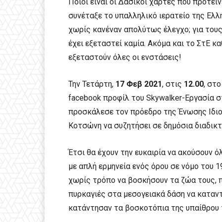
Ποιοι είναι οι Δασικοί χάρτες που προτεί
συνέταξε το υπαλληλικό ιερατείο της Ελλη
χωρίς κανέναν απολύτως έλεγχο; για τους
έχει εξεταστεί καμία. Ακόμα και το ΣτΕ κα
εξεταστούν όλες οι ενστάσεις!
Την Τετάρτη,
17 Φεβ 2021
, στις
12.00
, στ
facebook προφίλ του Skywalker-Εργασία 
προσκάλεσε τον πρόεδρο της Ένωσης Ιδι
Κοτσώνη να συζητήσει σε δημόσια διαδικ
Έτσι θα έχουν την ευκαιρία να ακούσουν 
με απλή ερμηνεία ενός όρου σε νόμο του 1
χωρίς τρόπο να βοσκήσουν τα ζώα τους, π
πυρκαγιές στα μεσογειακά δάση να καταν
κατάντησαν τα βοσκοτόπια της υπαίθρου τ