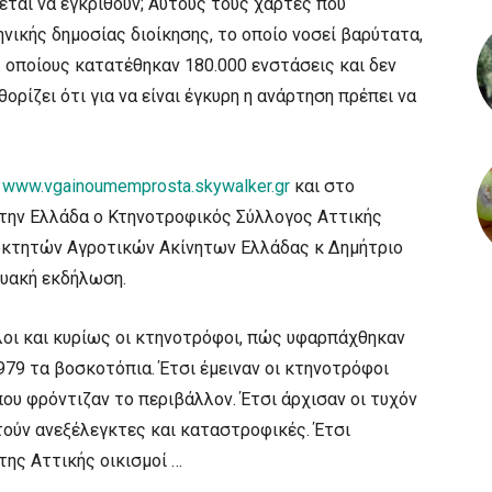
νεται να εγκριθούν; Αυτούς τους χάρτες που
νικής δημοσίας διοίκησης, το οποίο νοσεί βαρύτατα,
 οποίους κατατέθηκαν 180.000 ενστάσεις και δεν
θορίζει ότι για να είναι έγκυρη η ανάρτηση πρέπει να
ο
www.vgainoumemprosta.skywalker.gr
και στο
στην Ελλάδα ο Κτηνοτροφικός Σύλλογος Αττικής
οκτητών Αγροτικών Ακίνητων Ελλάδας κ Δημήτριο
τυακή εκδήλωση.
όλοι και κυρίως οι κτηνοτρόφοι, πώς υφαρπάχθηκαν
979 τα βοσκοτόπια. Έτσι έμειναν οι κτηνοτρόφοι
ου φρόντιζαν το περιβάλλον. Έτσι άρχισαν οι τυχόν
τούν ανεξέλεγκτες και καταστροφικές. Έτσι
ης Αττικής οικισμοί …