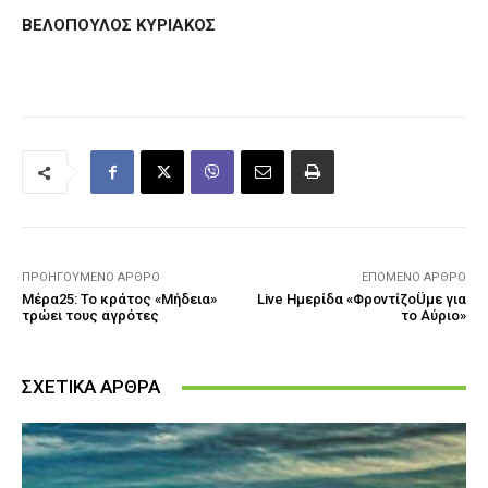
ΒΕΛΟΠΟΥΛΟΣ ΚΥΡΙΑΚΟΣ
ΠΡΟΗΓΟΎΜΕΝΟ ΆΡΘΡΟ
ΕΠΌΜΕΝΟ ΆΡΘΡΟ
Μέρα25: Το κράτος «Μήδεια»
Live Ημερίδα «ΦροντίζοÜμε για
τρώει τους αγρότες
το Αύριο»
ΣΧΕΤΙΚΑ ΑΡΘΡΑ