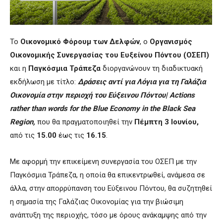
Το
Οικονομικό Φόρουμ των Δελφών
, o
Ο
ργανισμός
Οικονομικής Συνεργασίας του Ευξείνου Πόντου (ΟΣΕΠ)
και η
Παγκόσμια Τράπεζα
διοργανώνουν τη διαδικτυακή
εκδήλωση με τίτλο:
Δράσεις αντί για Λόγια για τη Γαλάζια
Οικονομία στην περιοχή του Εύξεινου Πόντου|
Actions
rather than words for the Blue Economy in the Black Sea
Region,
που θα πραγματοποιηθεί την
Πέμπτη
3 Ιουνίου,
από τις
15.00
έως τις
16.15
.
Με αφορμή την επικείμενη συνεργασία του ΟΣΕΠ με την
Παγκόσμια Τράπεζα, η οποία θα επικεντρωθεί, ανάμεσα σε
άλλα, στην απορρύπανση του Εύξεινου Πόντου, θα συζητηθεί
η σημασία της Γαλάζιας Οικονομίας για την βιώσιμη
ανάπτυξη της περιοχής, τόσο με όρους ανάκαμψης από την