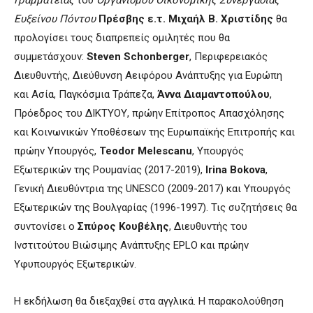
Ευξείνου Πόντου
Πρέσβης ε.τ. Μιχαήλ Β. Χριστίδης
θα
προλογίσει τους διαπρεπείς ομιλητές που θα
συμμετάσχουν:
Steven
Schonberger
, Περιφερειακός
Διευθυντής, Διεύθυνση Αειφόρου Ανάπτυξης για Ευρώπη
και Ασία, Παγκόσμια Τράπεζα,
Άννα Διαμαντοπούλου
,
Πρόεδρος του ΔΙΚΤΥΟΥ, πρώην Επίτροπος Απασχόλησης
και Κοινωνικών Υποθέσεων της Ευρωπαϊκής Επιτροπής και
πρώην Υπουργός,
Teodor
Melescanu
, Υπουργός
Εξωτερικών της Ρουμανίας (2017-2019),
Irina
Bokova
,
Γενική Διευθύντρια της UNESCO (2009-2017) και Υπουργός
Εξωτερικών της Βουλγαρίας (1996-1997). Τις συζητήσεις θα
συντονίσει ο
Σπύρος Κουβέλης
, Διευθυντής του
Ινστιτούτου Βιώσιμης Ανάπτυξης EPLO και πρώην
Υφυπουργός Εξωτερικών.
Η εκδήλωση θα διεξαχθεί στα αγγλικά. Η παρακολούθηση