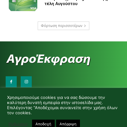
τέλη Αυγούστου
Φόρτωση περισσοτέρων
Επικοινωνήστε μαζί μας:
Χρησιμοποιούμε cookies για να σας δώσουμε την
d.makas@yahoo.gr
καλύτερη δυνατή εμπειρία στην ιστοσελίδα μας.
info@agrofitro.gr
Επιλέγοντας "Αποδέχομαι συναινείτε στην χρήση όλων
Μακάς Ντίνος
τον cookies.
Ρυθμίσεις
Αποδοχή
Απόρριψη