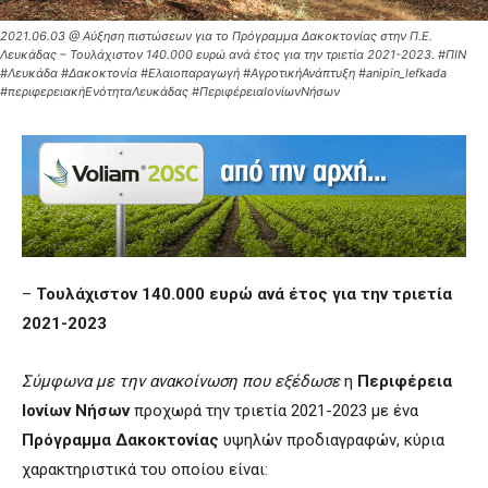
2021.06.03 @ Αύξηση πιστώσεων για το Πρόγραμμα Δακοκτονίας στην Π.Ε.
Λευκάδας – Τουλάχιστον 140.000 ευρώ ανά έτος για την τριετία 2021-2023. #ΠΙΝ
#Λευκάδα #Δακοκτονία #Ελαιοπαραγωγή #ΑγροτικήΑνάπτυξη #anipin_lefkada
#περιφερειακήΕνότηταΛευκάδας #ΠεριφέρειαΙονίωνΝήσων
–
Τουλάχιστον 140.000 ευρώ ανά έτος για την τριετία
2021-2023
Σύμφωνα με την ανακοίνωση που εξέδωσε
η
Περιφέρεια
Ιονίων Νήσων
προχωρά την τριετία 2021-2023 με ένα
Πρόγραμμα Δακοκτονίας
υψηλών προδιαγραφών, κύρια
χαρακτηριστικά του οποίου είναι: