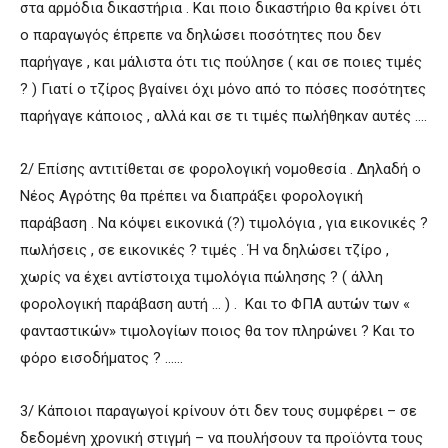
στα αρμόδια δικαστήρια . Και ποιο δικαστήριο θα κρίνει ότι
ο παραγωγός έπρεπε να δηλώσει ποσότητες που δεν
παρήγαγε , και μάλιστα ότι τις πούλησε ( και σε ποιες τιμές
? ) Γιατί ο τζίρος βγαίνει όχι μόνο από το πόσες ποσότητες
παρήγαγε κάποιος , αλλά και σε τι τιμές πωλήθηκαν αυτές ….
2/ Επίσης αντιτίθεται σε φορολογική νομοθεσία . Δηλαδή ο
Νέος Αγρότης θα πρέπει να διαπράξει φορολογική
παράβαση . Να κόψει εικονικά (?) τιμολόγια , για εικονικές ?
πωλήσεις , σε εικονικές ? τιμές . Ή να δηλώσει τζίρο ,
χωρίς να έχει αντίστοιχα τιμολόγια πώλησης ? ( άλλη
φορολογική παράβαση αυτή … ) . Και το ΦΠΑ αυτών των «
φανταστικών» τιμολογίων ποιος θα τον πληρώνει ? Και το
φόρο εισοδήματος ? ……
3/ Κάποιοι παραγωγοί κρίνουν ότι δεν τους συμφέρει – σε
δεδομένη χρονική στιγμή – να πουλήσουν τα προϊόντα τους