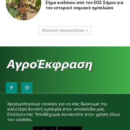
Σήμα κινδύνου από τον ΕΟΣ Σάμου για
τον ιστορικό σαμιακό αμπελώνα
Φόρτωση περισσοτέρων
Επικοινωνήστε μαζί μας:
Χρησιμοποιούμε cookies για να σας δώσουμε την
d.makas@yahoo.gr
καλύτερη δυνατή εμπειρία στην ιστοσελίδα μας.
info@agrofitro.gr
Επιλέγοντας "Αποδέχομαι συναινείτε στην χρήση όλων
Μακάς Ντίνος
τον cookies.