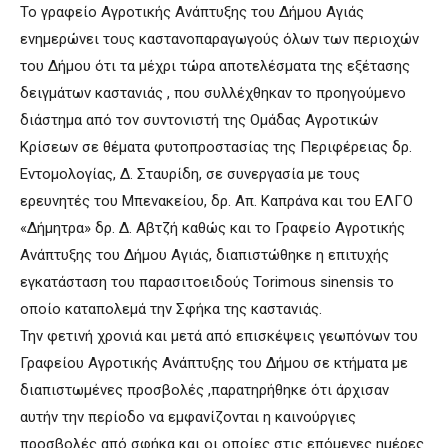
Το γραφείο Αγροτικής Ανάπτυξης του Δήμου Αγιάς
ενημερώνει τους καστανοπαραγωγούς όλων των περιοχών
του Δήμου ότι τα μέχρι τώρα αποτελέσματα της εξέτασης
δειγμάτων καστανιάς , που συλλέχθηκαν το προηγούμενο
διάστημα από τον συντονιστή της Ομάδας Αγροτικών
Κρίσεων σε θέματα φυτοπροστασίας της Περιφέρειας δρ.
Εντομολογίας, Δ. Σταυρίδη, σε συνεργασία με τους
ερευνητές του Μπενακείου, δρ. Απ. Καπράνα και του ΕΛΓΟ
«Δήμητρα» δρ. Δ. Αβτζή καθώς και το Γραφείο Αγροτικής
Ανάπτυξης του Δήμου Αγιάς, διαπιστώθηκε η επιτυχής
εγκατάσταση του παρασιτοειδούς Torimous sinensis το
οποίο καταπολεμά την Σφήκα της καστανιάς.
Την φετινή χρονιά και μετά από επισκέψεις γεωπόνων του
Γραφείου Αγροτικής Ανάπτυξης του Δήμου σε κτήματα με
διαπιστωμένες προσβολές ,παρατηρήθηκε ότι άρχισαν
αυτήν την περίοδο να εμφανίζονται η καινούργιες
προσβολές από σφήκα και οι οποίες στις επόμενες ημέρες