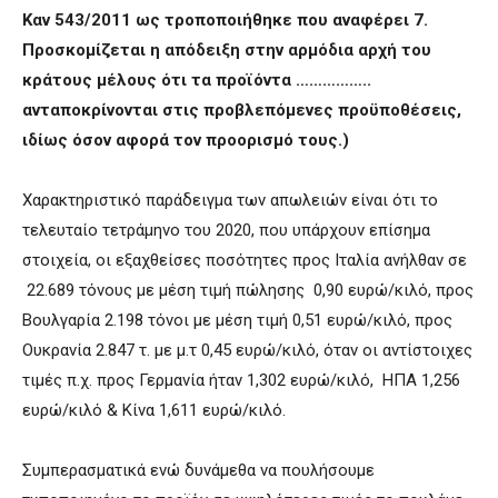
Καν 543/2011 ως τροποποιήθηκε που αναφέρει 7.
Προσκομίζεται η απόδειξη στην αρμόδια αρχή του
κράτους μέλους ότι τα προϊόντα ……………..
ανταποκρίνονται στις προβλεπόμενες προϋποθέσεις,
ιδίως όσον αφορά τον προορισμό τους.)
Χαρακτηριστικό παράδειγμα των απωλειών είναι ότι το
τελευταίο τετράμηνο του 2020, που υπάρχουν επίσημα
στοιχεία, οι εξαχθείσες ποσότητες προς Ιταλία ανήλθαν σε
22.689 τόνους με μέση τιμή πώλησης 0,90 ευρώ/κιλό, προς
Βουλγαρία 2.198 τόνοι με μέση τιμή 0,51 ευρώ/κιλό, προς
Ουκρανία 2.847 τ. με μ.τ 0,45 ευρώ/κιλό, όταν οι αντίστοιχες
τιμές π.χ. προς Γερμανία ήταν 1,302 ευρώ/κιλό, ΗΠΑ 1,256
ευρώ/κιλό & Κίνα 1,611 ευρώ/κιλό.
Συμπερασματικά ενώ δυνάμεθα να πουλήσουμε