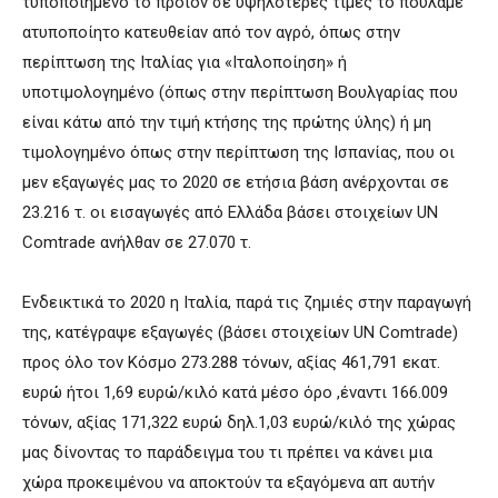
τυποποιημένο το προϊόν σε υψηλότερες τιμές το πουλάμε
ατυποποίητο κατευθείαν από τον αγρό, όπως στην
περίπτωση της Ιταλίας για «Ιταλοποίηση» ή
υποτιμολογημένο (όπως στην περίπτωση Βουλγαρίας που
είναι κάτω από την τιμή κτήσης της πρώτης ύλης) ή μη
τιμολογημένο όπως στην περίπτωση της Ισπανίας, που οι
μεν εξαγωγές μας το 2020 σε ετήσια βάση ανέρχονται σε
23.216 τ. οι εισαγωγές από Ελλάδα βάσει στοιχείων UN
Comtrade ανήλθαν σε 27.070 τ.
Ενδεικτικά το 2020 η Ιταλία, παρά τις ζημιές στην παραγωγή
της, κατέγραψε εξαγωγές (βάσει στοιχείων UN Comtrade)
προς όλο τον Κόσμο 273.288 τόνων, αξίας 461,791 εκατ.
ευρώ ήτοι 1,69 ευρώ/κιλό κατά μέσο όρο ,έναντι 166.009
τόνων, αξίας 171,322 ευρώ δηλ.1,03 ευρώ/κιλό της χώρας
μας δίνοντας το παράδειγμα του τι πρέπει να κάνει μια
χώρα προκειμένου να αποκτούν τα εξαγόμενα απ αυτήν