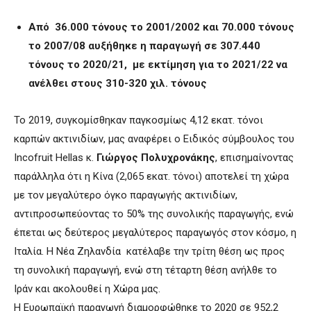
Από 36.000 τόνους το 2001/2002 και 70.000 τόνους
το 2007/08 αυξήθηκε η παραγωγή σε 307.440
τόνους το 2020/21, με εκτίμηση για το 2021/22 να
ανέλθει στους 310-320 χιλ. τόνους
Το 2019, συγκομίσθηκαν παγκοσμίως 4,12 εκατ. τόνοι
καρπών ακτινιδίων, μας αναφέρει ο Ειδικός σύμβουλος του
Incofruit Hellas κ.
Γιώργος Πολυχρονάκης
, επισημαίνοντας
παράλληλα ότι η Κίνα (2,065 εκατ. τόνοι) αποτελεί τη χώρα
με τον μεγαλύτερο όγκο παραγωγής ακτινιδίων,
αντιπροσωπεύοντας το 50% της συνολικής παραγωγής, ενώ
έπεται ως δεύτερος μεγαλύτερος παραγωγός στον κόσμο, η
Ιταλία. Η Νέα Ζηλανδία κατέλαβε την τρίτη θέση ως προς
τη συνολική παραγωγή, ενώ στη τέταρτη θέση ανήλθε το
Ιράν και ακολουθεί η Χώρα μας.
Η Ευρωπαϊκή παραγωγή διαμορφώθηκε το 2020 σε 952,2