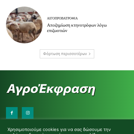
ΑΙΓΟΠΡΟΒΑΤΡΟΦΊΑ
Αποζημίωση κτηνοτρόφων λόγω
επιζωοτιών
Φόρτωση περισσοτέρων
Επικοινωνήστε μαζί μας:
Χρησιμοποιούμε cookies για να σας δώσουμε την
d.makas@yahoo.gr