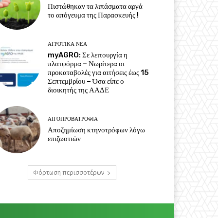
Πιστώθηκαν τα λιπάσματα αργά
το απόγευμα της Παρασκευής !
ΑΓΡΟΤΙΚΆ ΝΈΑ
myAGRO: Σε λειτουργία η
πλατφόρμα – Νωρίτερα οι
προκαταβολές για αιτήσεις έως 15
Σεπτεμβρίου – Όσα είπε ο
διοικητής της ΑΑΔΕ
ΑΙΓΟΠΡΟΒΑΤΡΟΦΊΑ
Αποζημίωση κτηνοτρόφων λόγω
επιζωοτιών
Φόρτωση περισσοτέρων