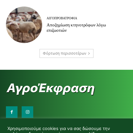
ΑΙΓΟΠΡΟΒΑΤΡΟΦΊΑ
Αποζημίωση κτηνοτρόφων λόγω
επιζωοτιών
Φόρτωση περισσοτέρων
Επικοινωνήστε μαζί μας:
Χρησιμοποιούμε cookies για να σας δώσουμε την
d.makas@yahoo.gr